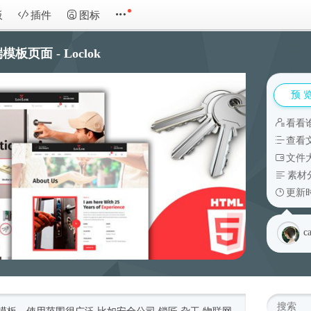
板
插件
图标
页面 - Loclok
预 
看看
查看
文件大
素材
更新时
c