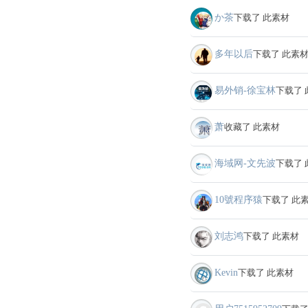
か茶
下载了 此素材
多年以后
下载了 此素
易外销-徐宝林
下载了 
萧
收藏了 此素材
海域网-文先波
下载了 
10號程序猿
下载了 此
刘志鸿
下载了 此素材
Kevin
下载了 此素材