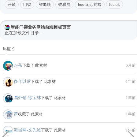
开锁
门锁
智能锁
物联网
bootstrap前端
loclok
智能门锁业务网站前端模板页面
正在加载文件目录...
热度 9
か茶
下载了 此素材
6月前
多年以后
下载了 此素材
1年前
易外销-徐宝林
下载了 此素材
1年前
萧
收藏了 此素材
1年前
海域网-文先波
下载了 此素材
1年前