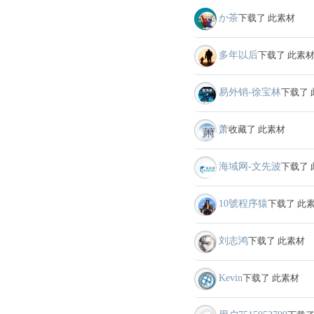
か茶
下载了 此素材
多年以后
下载了 此素
易外销-徐宝林
下载了 
萧
收藏了 此素材
海域网-文先波
下载了 
10號程序猿
下载了 此
刘志鸿
下载了 此素材
Kevin
下载了 此素材