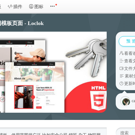
板
插件
图标
页面 - Loclok
预 
看看
查看
文件大
素材
更新时
c