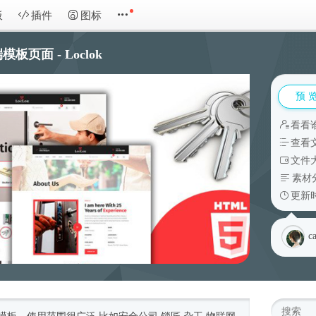
板
插件
图标
页面 - Loclok
预 
看看
查看
文件大
素材
更新时
c