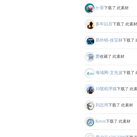
か茶
下载了 此素材
多年以后
下载了 此素
易外销-徐宝林
下载了 
萧
收藏了 此素材
海域网-文先波
下载了 
10號程序猿
下载了 此
刘志鸿
下载了 此素材
Kevin
下载了 此素材