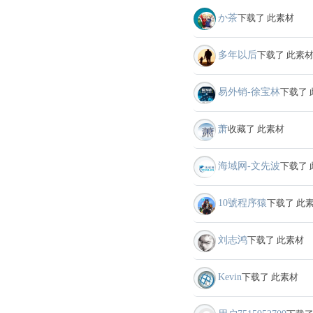
か茶
下载了 此素材
多年以后
下载了 此素
易外销-徐宝林
下载了 
萧
收藏了 此素材
海域网-文先波
下载了 
10號程序猿
下载了 此
刘志鸿
下载了 此素材
Kevin
下载了 此素材