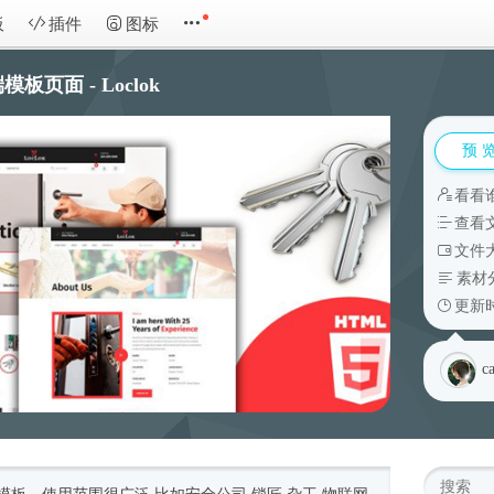
板
插件
图标
页面 - Loclok
预 
看看
查看
文件大
素材
更新时
c